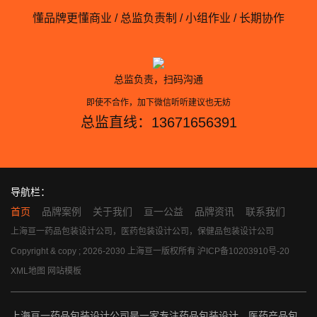
懂品牌更懂商业 / 总监负责制 / 小组作业 / 长期协作
总监负责，扫码沟通
即使不合作，加下微信听听建议也无妨
总监直线：13671656391
导航栏：
首页
品牌案例
关于我们
亘一公益
品牌资讯
联系我们
上海亘一药品包装设计公司，医药包装设计公司，保健品包装设计公司
Copyright & copy ; 2026-2030 上海亘一版权所有
沪ICP备10203910号-20
XML地图
网站模板
上海亘一药品包装设计公司是一家专注药品包装设计、医药产品包