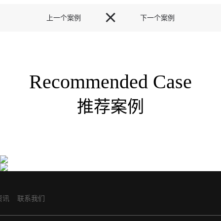

上一个案例
下一个案例
Recommended Case
推荐案例
专利药品包装设计公司金赛药业专利药品包装设计
上市公司易明医药核心战略大单品药品包装策划设
计
亘一专利药品包装设计公司为金赛药业提供了···
亘一医药大健康品牌策划包装设计公司服务上···
资讯
联系我们