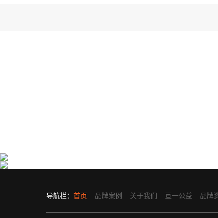
国药集团一方制药医药大健康产品品牌设计包装设
复旦张江生物医药处方药包装设计
计
亘一专业药品包装设计公司为复旦张江生物医···
亘一在医药大健康品牌策划设计领域深耕18年···
导航栏：
首页
品牌案例
关于我们
亘一公益
品牌