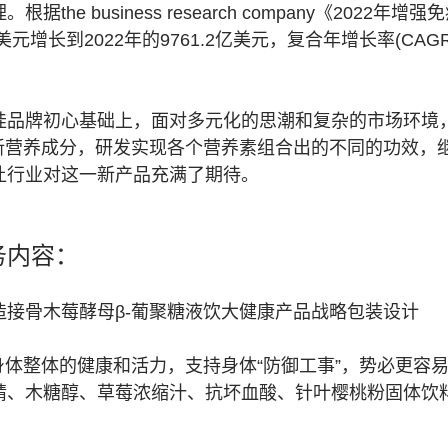
he business research company《202
美元增长到2022年的9761.2亿美元，复合年增长率(CAGR
娃品牌初心基础上，面对多元化的思潮和复杂的市场环境
新营养成分，研发实现各个营养素组合出的不同的功效，继
让行业对这一新产品充满了期待。
务内容：
接骨木莓酵母β-葡聚糖液饮大健康产品战略包装设计
身体整体的健康和活力，支持身体“防御工事”，势必更容
精、木糖醇、草莓浓缩汁、抗坏血酸、针叶樱桃粉固体饮