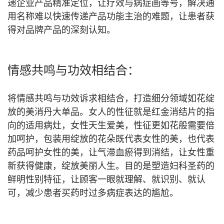
递企业产品精准定位，让疗效与病症画等号，解决通
用名称难以快速传递产品功能主治的难题，让患者获
得对品牌产品的深刻认知。
情感共鸣与功效相结合：
将情感共鸣与功效诉求相结合，打造细分领域如花绽
放的美消丹大单品。女人的性征就是红金消结片的指
向的适用病灶，女性天生爱美，性征更如花般需要倍
加呵护，包装用绽放的花朵既代表女性的美，也代表
药品呵护女性的美，让气滞血瘀得到消结，让女性重
新获得健康，绽放美丽人生。目的是塑造妇科圣药的
鲜明性别特征，让顾客一眼就理解、就识别、就认
可，减少患者买药时过多病症表达的尴尬。