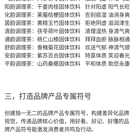
阳韵调理茶：干姜肉桂固体饮料 针对阳虚 阳气长旺
化韵调理茶：莱菔桔梗固体饮料 告别痰湿 油消身爽
茵韵调理茶：黄精玉竹固体饮料 拒绝阴虚 滋润津生
清韵调理茶：茯苓荷叶固体饮料 清理湿热 身清气爽
通韵调理茶：桃仁山楂固体饮料 拜拜血瘀 脉脉相通
舒韵调理茶：香橼菊花固体饮料 欢送气郁 神清气顺
安韵调理茶：紫苏百合固体饮料 特禀体质 笑迎春光
平韵调理茶：山药桑椹固体饮料 平和体质 助您永康
三，打造品牌产品专属符号
创建独一无二的品牌产品专属符号，构建差异化品牌
视觉，传递品牌核心价值，用好看、好记、好懂的品
牌产品符号能激发消费者共鸣及行动。