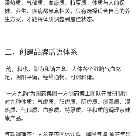
湿热质、气郁质、血瘀质、特禀质。体质与人的保
健、养生、疾病都息息相关，只有选择适合自己的养
生方案，才能将体质调整到最佳状态。
二，创建品牌话语体系
韵，和也，即为和谐之意。人体各个脏腑气血充
足，阴阳平衡，经络通畅，可谓和谐。
“一方九韵”为国药集团一方制药博士团队开发研制针
对九种体质：气虚质、阳虚质、阴虚质、痰湿质、湿
热质、气郁质、血瘀质、特禀质、平和质的调理茶健
康产品。
气韵调理茶：人参茯苓固体饮料 摆脱气虚 神旺气足