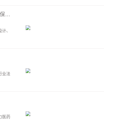
亘一医药大健康-专业医药品牌设计-药品包装设计-医药包装设计公司关注《保健食品标志规范标注指南》
设计、
行业法
力医药