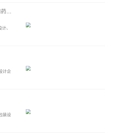
2023妇科用药改善性功能药物补气补血药补肾壮阳药滋阴助阳药口服避孕用药入选品牌名单
设计、
设计企
包装设