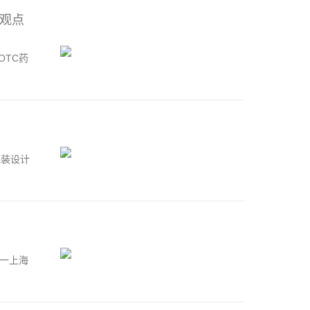
司观点
OTC药
包装设计
亘一上海