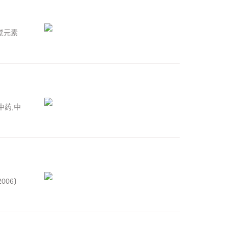
觉元素
中药,中
006〕