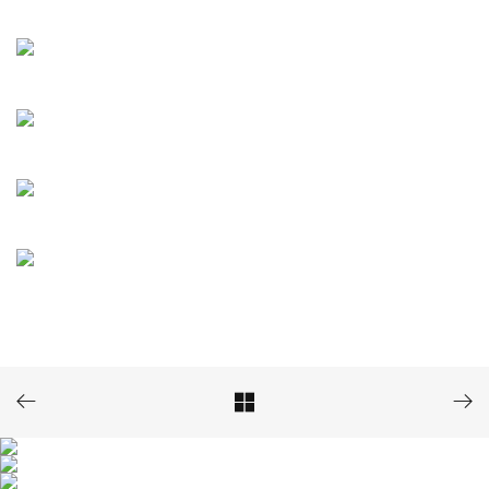


