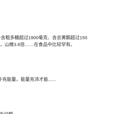
粗多糖超过1900毫克、含总黄酮超过150
倍，山楂3.6倍……在食品中比较罕有。
量，能量充沛才能......